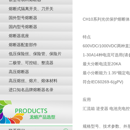
熔断式隔离开关、刀开关
国外型号熔断器
CH10系列光伏保护熔断
国内型号熔断器
熔断器底座
特点
熔断器配套部件
600VDC/1000VDC两
低压保险丝、保险管、保险片
1-30A14种电流可选用(
二极管、可控硅、整流器
最大分断电流至20KA
高压熔断器
最小分断能力:1.35*额定
高压熔丝、熔片、熔体材料
符合IEC60269-6(gPV)
进口知名品牌熔断器名录
应用
汇流箱 逆变器 电池充电
规格型号、技术参数、外形