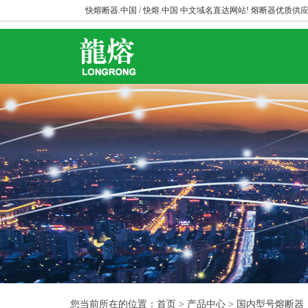
快熔断器.中国 / 快熔.中国 中文域名直达网站! 熔断器优质供应
您当前所在的位置：首页 > 产品中心 > 国内型号熔断器