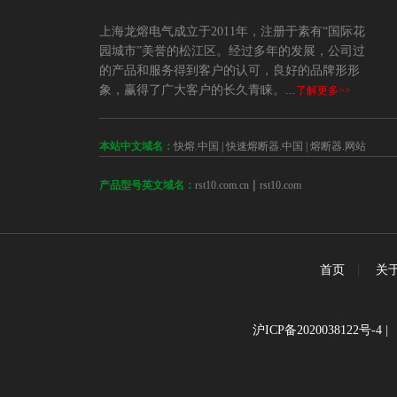
上海龙熔电气成立于2011年，注册于素有“国际花
园城市”美誉的松江区。经过多年的发展，公司过
的产品和服务得到客户的认可，良好的品牌形形
象，赢得了广大客户的长久青睐。...
了解更多>>
本站中文域名：
快熔.中国
|
快速熔断器.中国
|
熔断器.网站
 | 
rst10.com.cn
rst10.com
产品型号英文域名：
首页
|
关
沪ICP备2020038122号-4