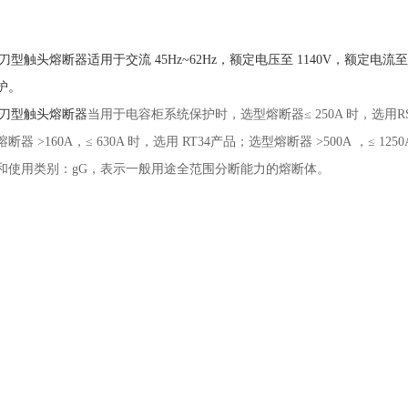
列刀型触头熔断器适用于交流 45Hz~62Hz，额定电压至 1140V，额定电流
护。
列刀型触头熔断器
当用于电容柜系统保护时，选型熔断器≤ 250A 时，选用RS32
断器 >160A，≤ 630A 时，选用 RT34产品；选型熔断器 >500A
，≤ 1250
和使用类别：gG，表示一般用途全范围分断能力的熔断体。