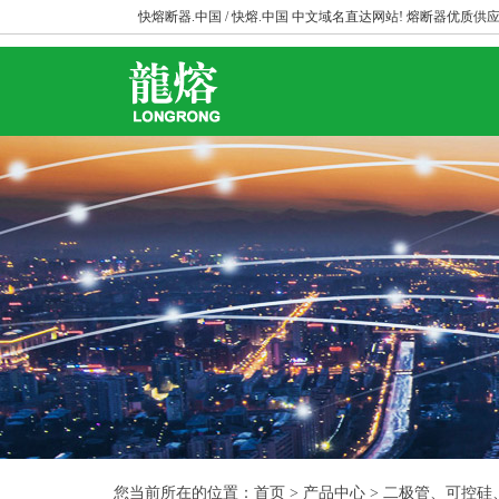
快熔断器.中国 / 快熔.中国 中文域名直达网站! 熔断器优质供应
您当前所在的位置：首页 > 产品中心 > 二极管、可控