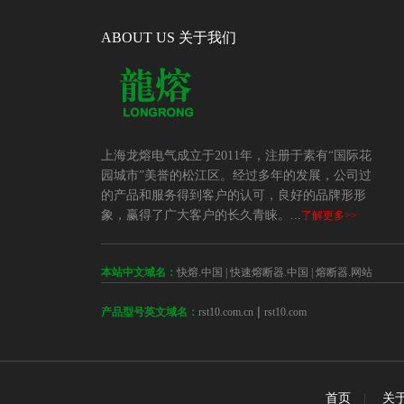
ABOUT US 关于我们
上海龙熔电气成立于2011年，注册于素有“国际花
园城市”美誉的松江区。经过多年的发展，公司过
的产品和服务得到客户的认可，良好的品牌形形
象，赢得了广大客户的长久青睐。...
了解更多>>
本站中文域名：
快熔.中国
|
快速熔断器.中国
|
熔断器.网站
 | 
rst10.com.cn
rst10.com
产品型号英文域名：
首页
|
关