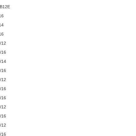
B12E
16
14
16
/12
/16
/14
/16
/12
/16
/16
/12
/16
/12
/16