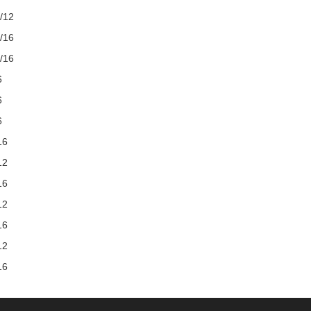
/12
/16
/16
6
6
6
16
12
16
12
16
12
16