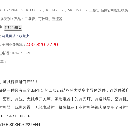
KKH273/16E、SKKH330/16E、KKT460/16E、SKKT500/16E 二极管 晶闸管可
属类别：产品 > 二极管、可控硅、整流器
将此页放入收藏夹
400-820-7720
全国免费热线：
话：021-67752215
分享：
，可以替换进口产品！
块是一种具有三个duPN结的四层zhi结构的大功率半导体器件，该器件
、变频、调压、无触点开关等。家用电器中的调光灯、调速风扇、空调机
控制器、玩具装置、无线电遥控、摄像机及工业控制等都大量使用了可控
16E SKKH106/16E
/16E SKKH162/22EH4