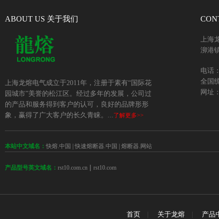
ABOUT US 关于我们
CON
上海
泖港镇
电话：+
全国统
上海龙熔电气成立于2011年，注册于素有“国际花
网址：w
园城市”美誉的松江区。经过多年的发展，公司过
的产品和服务得到客户的认可，良好的品牌形形
象，赢得了广大客户的长久青睐。...
了解更多>>
本站中文域名：
快熔.中国
|
快速熔断器.中国
|
熔断器.网站
 | 
rst10.com.cn
rst10.com
产品型号英文域名：
首页
|
关于龙熔
|
产品