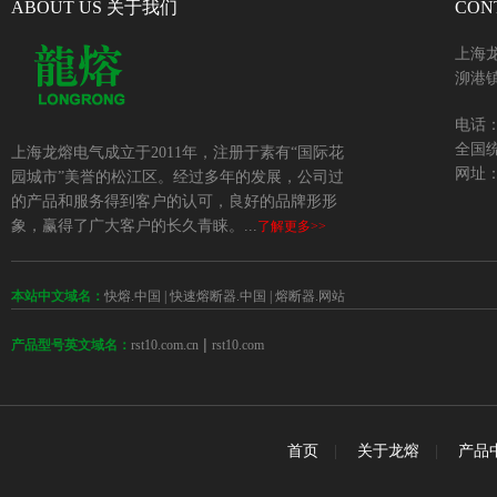
ABOUT US 关于我们
CON
上海
泖港镇
电话：+
全国统
上海龙熔电气成立于2011年，注册于素有“国际花
网址：w
园城市”美誉的松江区。经过多年的发展，公司过
的产品和服务得到客户的认可，良好的品牌形形
象，赢得了广大客户的长久青睐。...
了解更多>>
本站中文域名：
快熔.中国
|
快速熔断器.中国
|
熔断器.网站
 | 
rst10.com.cn
rst10.com
产品型号英文域名：
首页
|
关于龙熔
|
产品