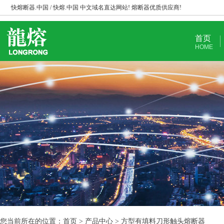
快熔断器.中国 / 快熔.中国 中文域名直达网站! 熔断器优质供应商!
首页
HOME
您当前所在的位置：首页 > 产品中心 > 方型有填料刀形触头熔断器