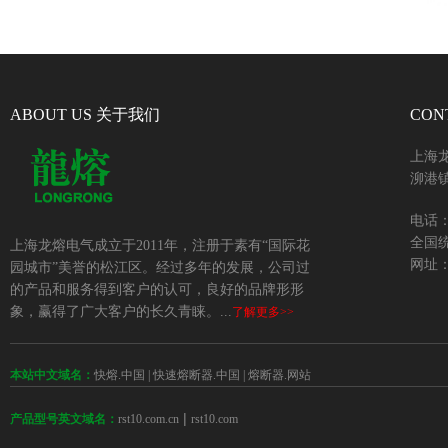
ABOUT US 关于我们
CON
上海
泖港镇
电话：+
全国统
上海龙熔电气成立于2011年，注册于素有“国际花
网址：w
园城市”美誉的松江区。经过多年的发展，公司过
的产品和服务得到客户的认可，良好的品牌形形
象，赢得了广大客户的长久青睐。...
了解更多>>
本站中文域名：
快熔.中国
|
快速熔断器.中国
|
熔断器.网站
 | 
rst10.com.cn
rst10.com
产品型号英文域名：