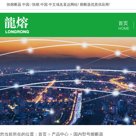
快熔断器.中国 / 快熔.中国 中文域名直达网站! 熔断器优质供应商!
首页
HOME
您当前所在的位置：首页 > 产品中心 > 国内型号熔断器