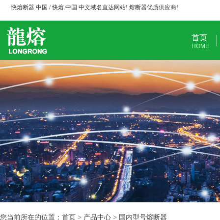
快熔断器.中国 / 快熔.中国 中文域名直达网站! 熔断器优质供应商!
首页
HOME
您当前所在的位置：首页 > 产品中心 > 国内型号熔断器