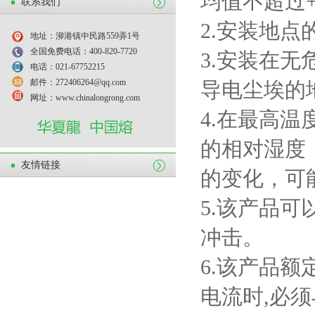
均值不超过
联系我们
2.
安装地点
地址：泖港镇中民路559弄1号
全国免费电话：400-820-7720
3.
安装在无
电话：021-67752215
邮件：272406264@qq.com
导电尘埃的
网址：www.chinalongrong.com
4.
在最高温
的相对湿度
友情链接
的变化，可
5.
该产品可
冲击。
6.
该产品额
电流时
,
必须