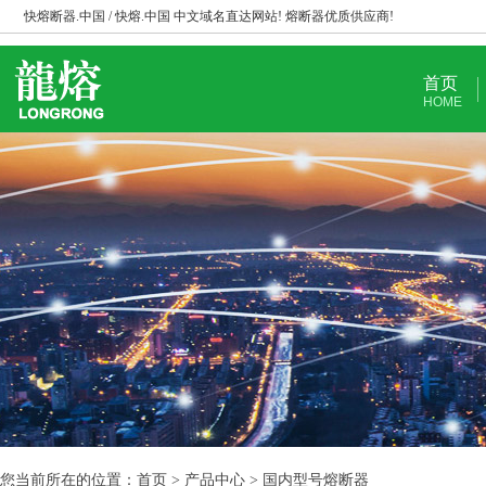
快熔断器.中国 / 快熔.中国 中文域名直达网站! 熔断器优质供应商!
首页
HOME
您当前所在的位置：首页 > 产品中心 > 国内型号熔断器