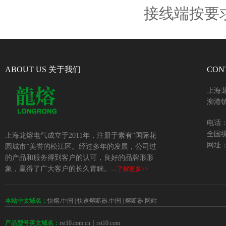
接线端按要
ABOUT US 关于我们
CON
上海
泖港镇
电话：+
全国统
上海龙熔电气成立于2011年，注册于素有“国际花
网址：w
园城市”美誉的松江区。经过多年的发展，公司过
的产品和服务得到客户的认可，良好的品牌形形
象，赢得了广大客户的长久青睐。...
了解更多>>
本站中文域名：
快熔.中国
|
快速熔断器.中国
|
熔断器.网站
 | 
rst10.com.cn
rst10.com
产品型号英文域名：