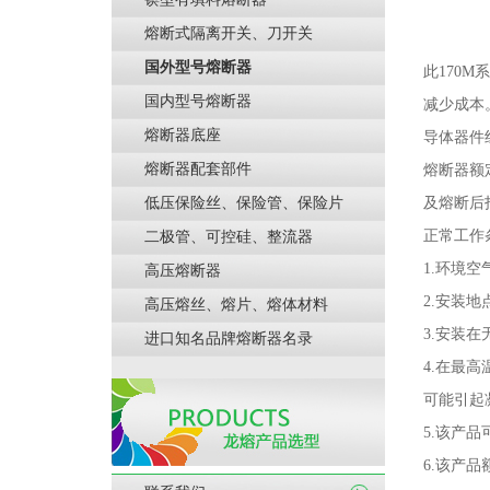
熔断式隔离开关、刀开关
国外型号熔断器
此170M
系
国内型号熔断器
减少成本
熔断器底座
导体器件
熔断器配套部件
熔断器额
低压保险丝、保险管、保险片
及熔断后
正常工作
二极管、可控硅、整流器
1.
环境空
高压熔断器
2.
安装地
高压熔丝、熔片、熔体材料
3.
安装在
进口知名品牌熔断器名录
4.
在最高
可能引起
5.
该产品
6.
该产品