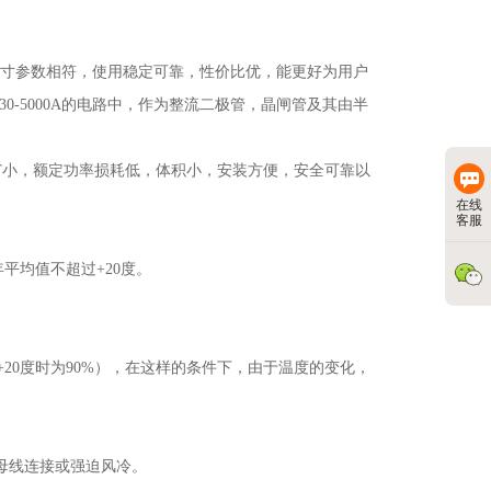
寸参数相符，使用稳定可靠，性价比优，能更好为用户
30-5000A
的电路中，作为整流二极管，晶闸管及其由半
T
小，额定功率损耗低，体积小，安装方便，安全可靠以
在线
客服
年平均值不超过
+20
度。
+20
度时为
90%
），在这样的条件下，由于温度的变化，
母线连接或强迫风冷。