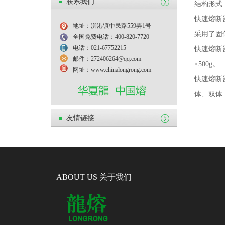
联系我们
结构形式
快速熔断
地址：泖港镇中民路559弄1号
采用了固
全国免费电话：400-820-7720
电话：021-67752215
快速熔断
邮件：272406264@qq.com
≤
500g
。
网址：www.chinalongrong.com
快速熔断
体、双体
友情链接
ABOUT US 关于我们