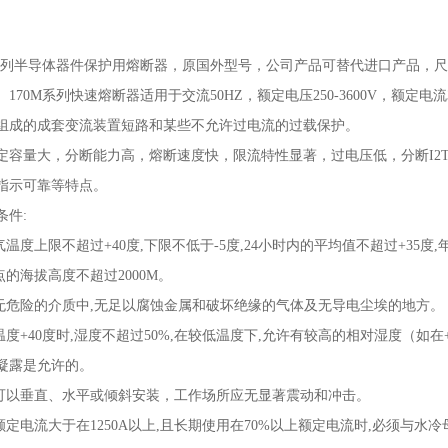
列半导体器件保护用熔断器，原国外型号，公司产品可替代进口产品，尺
。170M系列快速熔断器适用于交流
50HZ
，额定电压
250-3600V
，额定电流
组成的成套变流装置短路和某些不允许过电流的过载保护。
定容量
大，分断能力高，熔断速度快，限流特性显著，过电压低，分断
I2
指示可靠等特点。
条件
:
气温度上限不超过
+40
度
,
下限不低于
-5
度
,24
小时内的平均值不超过
+35
度
,
点的海拔高度不超过
2000M
。
无危险的介质中
,
无足以腐蚀金属和破坏绝缘的气体及无导电尘埃的地方。
温度
+40
度时
,
湿度不超过
50%,
在较低温度下
,
允许有较高的相对湿度（如在
凝露是允许的。
可以垂直、水平或倾斜安装，工作场所应无显著震动和冲击。
额定电流大于在
1250A
以上
,
且长期使用在
70%
以上额定电流时
,
必须与水冷