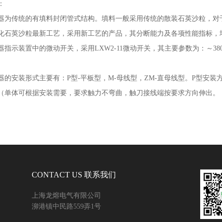
：
器为传统的有填料封闭管式结构。填料一般采用传统的散装石英沙粒，对
化石英沙粒最新工艺，采用新工艺的产品，其分断能力及各项性能指标，
器指示装置中的微动开关，采用
LXW2-11
微动开关，其主要参数为：～
38
器的安装形式主要有：
P
型
-
平板型，
M-
母线型，
ZM-
直母线型。
P
型安装
（单体可根据安装需要，要求触力不弯曲，触刀接线端按要求方向伸出。
CONTACT US 联系我们
上海龙熔电气有限公司
泖港镇中民路559弄1号