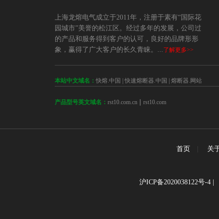
上海龙熔电气成立于2011年，注册于素有“国际花
园城市”美誉的松江区。经过多年的发展，公司过
的产品和服务得到客户的认可，良好的品牌形形
象，赢得了广大客户的长久青睐。...
了解更多>>
本站中文域名：
快熔.中国
|
快速熔断器.中国
|
熔断器.网站
 | 
rst10.com.cn
rst10.com
产品型号英文域名：
首页
|
关
沪ICP备2020038122号-4