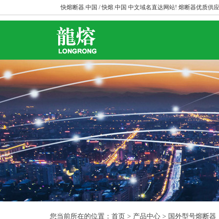
快熔断器.中国 / 快熔.中国 中文域名直达网站! 熔断器优质供应
您当前所在的位置：首页 > 产品中心 > 国外型号熔断器