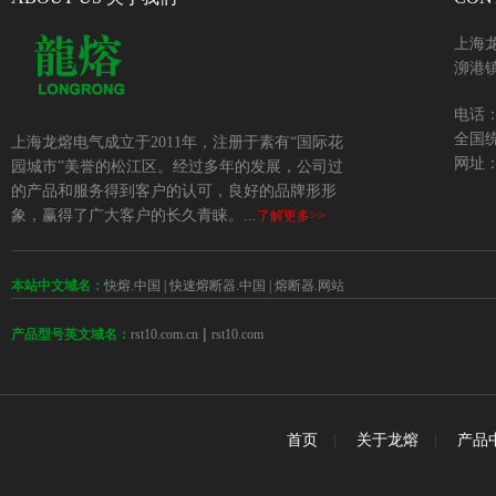
上海
泖港镇
电话：+
全国统
上海龙熔电气成立于2011年，注册于素有“国际花
网址：w
园城市”美誉的松江区。经过多年的发展，公司过
的产品和服务得到客户的认可，良好的品牌形形
象，赢得了广大客户的长久青睐。...
了解更多>>
本站中文域名：
快熔.中国
|
快速熔断器.中国
|
熔断器.网站
 | 
rst10.com.cn
rst10.com
产品型号英文域名：
首页
|
关于龙熔
|
产品