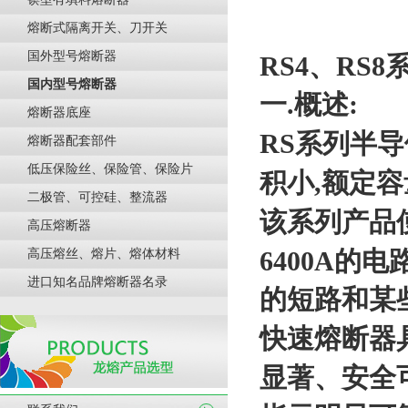
熔断式隔离开关、刀开关
国外型号熔断器
RS
4、RS8
国内型号熔断器
一
.概述:
熔断器底座
RS系列半导
熔断器配套部件
低压保险丝、保险管、保险片
积小
,额定
二极管、可控硅、整流器
该系列产品
高压熔断器
64
00A的
高压熔丝、熔片、熔体材料
进口知名品牌熔断器名录
的短路和某
快速熔断器
显著、安全