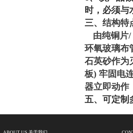
时，必须与
三、
结构特
由纯铜片
环氧玻璃布
石英砂作为
板
)
牢固电
器立即动作
五
、
可定制
ABOUT US 关于我们
CON