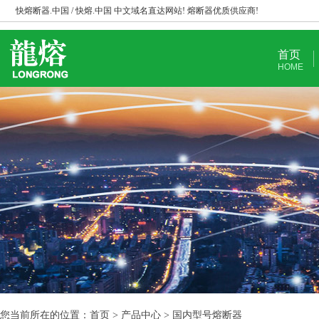
快熔断器.中国 / 快熔.中国 中文域名直达网站! 熔断器优质供应商!
首页
HOME
您当前所在的位置：首页 > 产品中心 > 国内型号熔断器