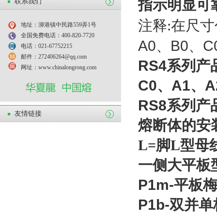
指示明显可
联系我们
注释:
在尺寸
地址：泖港镇中民路559弄1号
全国免费电话：400-820-7720
A0、B0、
电话：021-67752215
邮件：272406264@qq.com
RS4系列产
网址：www.chinalongrong.com
C0、A1、A
RS8系列产
友情链接
熔断体的安
L=脚L型母
一侧大平板
P1m-平板
P1b-双并