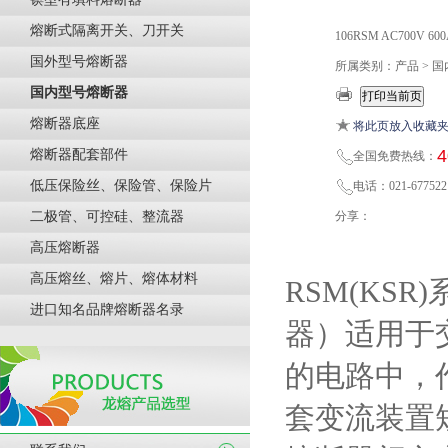
熔断式隔离开关、刀开关
106RSM AC700V
国外型号熔断器
所属类别：产品 > 
国内型号熔断器
熔断器底座
将此页放入收藏
4
熔断器配套部件
全国免费热线：
低压保险丝、保险管、保险片
电话：021-677522
二极管、可控硅、整流器
分享：
高压熔断器
高压熔丝、熔片、熔体材料
RSM(KSR)
进口知名品牌熔断器名录
器）适用于
的电路中，
套变流装置