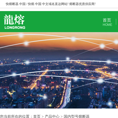
快熔断器.中国 / 快熔.中国 中文域名直达网站! 熔断器优质供应商!
首页
HOME
您当前所在的位置：首页 > 产品中心 > 国内型号熔断器