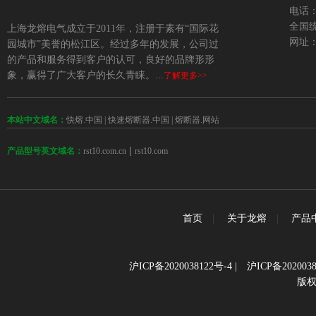
电话：+
全国统
上海龙熔电气成立于2011年，注册于素有“国际花
网址：w
园城市”美誉的松江区。经过多年的发展，公司过
的产品和服务得到客户的认可，良好的品牌形形
象，赢得了广大客户的长久青睐。...
了解更多>>
本站中文域名：
快熔.中国
|
快速熔断器.中国
|
熔断器.网站
 | 
rst10.com.cn
rst10.com
产品型号英文域名：
首页
|
关于龙熔
|
产品
沪ICP备2020038122号-4
|
沪ICP备2020038
版权所