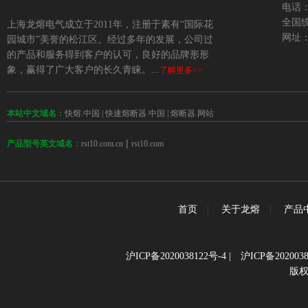
电话：+
全国统
上海龙熔电气成立于2011年，注册于素有“国际花
网址：w
园城市”美誉的松江区。经过多年的发展，公司过
的产品和服务得到客户的认可，良好的品牌形形
象，赢得了广大客户的长久青睐。...
了解更多>>
本站中文域名：
快熔.中国
|
快速熔断器.中国
|
熔断器.网站
 | 
rst10.com.cn
rst10.com
产品型号英文域名：
首页
|
关于龙熔
|
产品
沪ICP备2020038122号-4
|
沪ICP备2020038
版权所