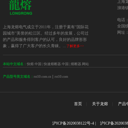
上海
泖港镇
电话：+
全国统
上海龙熔电气成立于2011年，注册于素有“国际花
网址：w
园城市”美誉的松江区。经过多年的发展，公司过
的产品和服务得到客户的认可，良好的品牌形形
象，赢得了广大客户的长久青睐。...
了解更多>>
本站中文域名：
快熔.中国
|
快速熔断器.中国
|
熔断器.网站
 | 
rst10.com.cn
rst10.com
产品型号英文域名：
首页
|
关于龙熔
|
产品
沪ICP备2020038122号-4
|
沪ICP备2020038