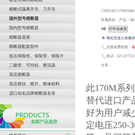
熔断式隔离开关、刀开关
170M3467/170M34
国外型号熔断器
所属类别：产品 > 
国内型号熔断器
熔断器底座
将此页放入收藏
4
熔断器配套部件
全国免费热线：
低压保险丝、保险管、保险片
电话：021-677522
二极管、可控硅、整流器
分享：
高压熔断器
高压熔丝、熔片、熔体材料
此170M
系列
进口知名品牌熔断器名录
替代进口产
好为用户减
定电压
250-