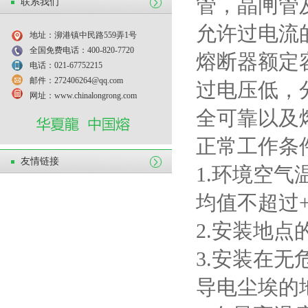
管，晶闸管
联系我们
允许过电流
地址：泖港镇中民路559弄1号
全国免费电话：400-820-7720
熔断器额定
电话：021-67752215
邮件：272406264@qq.com
过电压低，
网址：www.chinalongrong.com
全可靠以及
正常工作条
友情链接
1.
环境空气
均值不超过
2.
安装地点
3.
安装在无
导电尘埃的