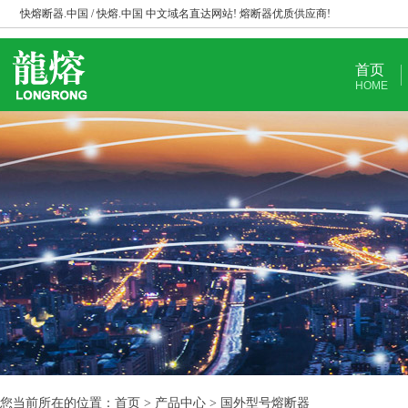
快熔断器.中国 / 快熔.中国 中文域名直达网站! 熔断器优质供应商!
首页
HOME
您当前所在的位置：首页 > 产品中心 > 国外型号熔断器