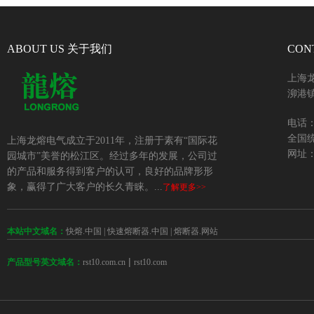
ABOUT US 关于我们
CON
上海
泖港镇
电话：+
全国统
上海龙熔电气成立于2011年，注册于素有“国际花
网址：w
园城市”美誉的松江区。经过多年的发展，公司过
的产品和服务得到客户的认可，良好的品牌形形
象，赢得了广大客户的长久青睐。...
了解更多>>
本站中文域名：
快熔.中国
|
快速熔断器.中国
|
熔断器.网站
 | 
rst10.com.cn
rst10.com
产品型号英文域名：