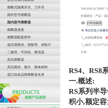
熔断式隔离开关、刀开关
196GRS8 AC1000
国外型号熔断器
所属类别：产品 > 
国内型号熔断器
熔断器底座
将此页放入收藏
4
熔断器配套部件
全国免费热线：
低压保险丝、保险管、保险片
电话：021-677522
二极管、可控硅、整流器
分享：
高压熔断器
高压熔丝、熔片、熔体材料
RS
4、RS8
进口知名品牌熔断器名录
一.概述:
RS系列半导
积小,额定