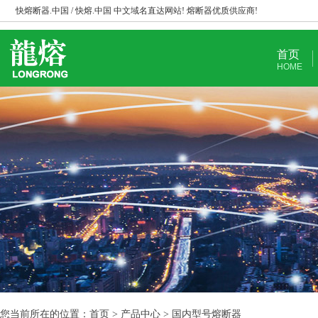
快熔断器.中国 / 快熔.中国 中文域名直达网站! 熔断器优质供应商!
首页
HOME
您当前所在的位置：首页 > 产品中心 > 国内型号熔断器