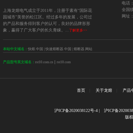
电话：+
全国统
上海龙熔电气成立于2011年，注册于素有“国际花
网址：w
园城市”美誉的松江区。经过多年的发展，公司过
的产品和服务得到客户的认可，良好的品牌形形
象，赢得了广大客户的长久青睐。...
了解更多>>
本站中文域名：
快熔.中国
|
快速熔断器.中国
|
熔断器.网站
 | 
rst10.com.cn
rst10.com
产品型号英文域名：
首页
|
关于龙熔
|
产品
沪ICP备2020038122号-4
|
沪ICP备2020038
版权所