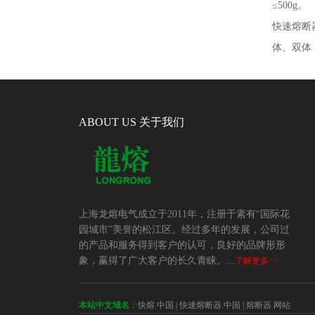
≤
500g
。
快速熔断
体、双体
ABOUT US 关于我们
上海龙熔电气成立于2011年，注册于素有“国际花
园城市”美誉的松江区。经过多年的发展，公司过
的产品和服务得到客户的认可，良好的品牌形形
象，赢得了广大客户的长久青睐。...
了解更多>>
本站中文域名：
快熔.中国
|
快速熔断器.中国
|
熔断器.网站