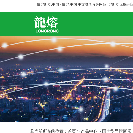
快熔断器.中国 / 快熔.中国 中文域名直达网站! 熔断器优质供应
您当前所在的位置：首页 > 产品中心 > 国内型号熔断器