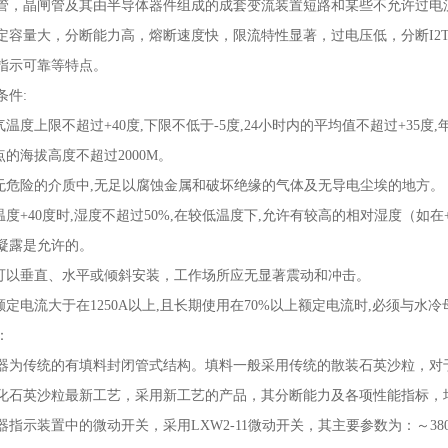
管，晶闸管及其由半导体器件组成的成套变流装置短路和某些不允许过电
定容量
大，分断能力高，熔断速度快，限流特性显著，过电压低，分断
I2
指示可靠等特点。
条件
:
气温度上限不超过
+40
度
,
下限不低于
-5
度
,24
小时内的平均值不超过
+35
度
,
点的海拔高度不超过
2000M
。
无危险的介质中
,
无足以腐蚀金属和破坏绝缘的气体及无导电尘埃的地方。
温度
+40
度时
,
湿度不超过
50%,
在较低温度下
,
允许有较高的相对湿度（如在
凝露是允许的。
可以垂直、水平或倾斜安装，工作场所应无显著震动和冲击。
额定电流大于在
1250A
以上
,
且长期使用在
70%
以上额定电流时
,
必须与水冷
：
器为传统的有填料封闭管式结构。填料一般采用传统的散装石英沙粒，对
化石英沙粒最新工艺，采用新工艺的产品，其分断能力及各项性能指标，
器指示装置中的微动开关，采用
LXW2-11
微动开关，其主要参数为：～
38