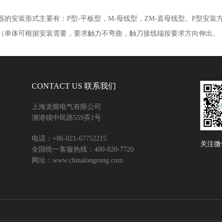
器的安装形式主要有：
P
型
-
平板型，
M-
母线型，
ZM-
直母线型。
P
型安装
（单体可根据安装需要，要求触力不弯曲，触刀接线端按要求方向伸出。
CONTACT US 联系我们
上海龙熔电气有限公司
泖港镇中民路559弄1号
电话：+86-021-67752215
关注微
全国统一客服热线：400-820-7720
网址：www.chinalongrong.com