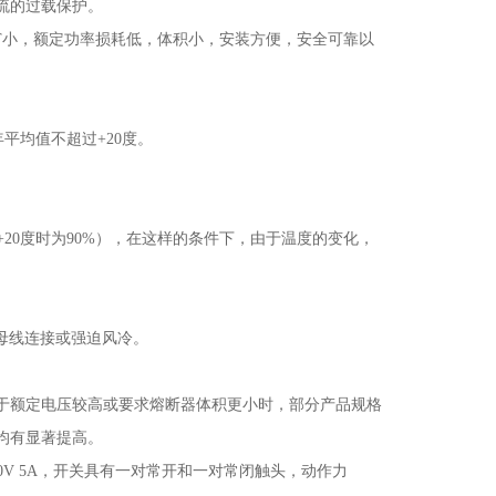
流的过载保护。
T
小，额定功率损耗低，体积小，安装方便，安全可靠以
年平均值不超过
+20
度。
+20
度时为
90%
），在这样的条件下，由于温度的变化，
母线连接或强迫风冷。
于额定电压较高或要求熔断器体积更小时，部分产品规格
均有显著提高
。
0V 5A
，开关具有一对常开和一对常闭触头，动作力