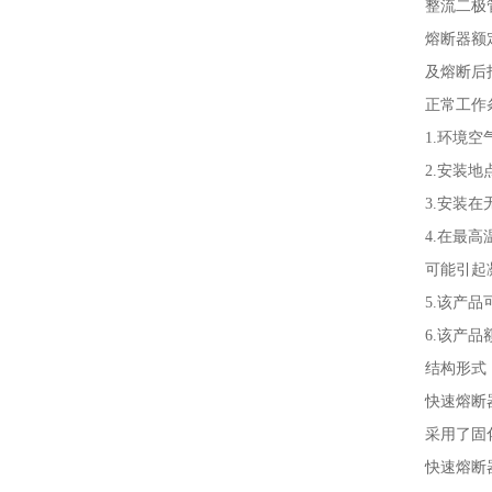
整流二极
熔断器额
及熔断后
正常工作
1.
环境空
2.
安装地
3.
安装在
4.
在最高
可能引起
5.
该产品
6.
该产品
结构形式
快速熔断
采用了固
快速熔断