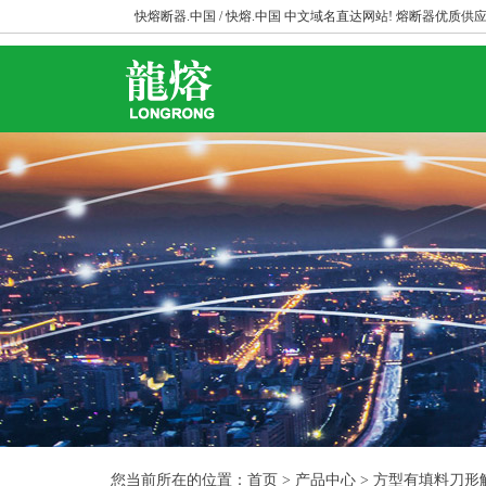
快熔断器.中国 / 快熔.中国 中文域名直达网站! 熔断器优质供应
您当前所在的位置：首页 > 产品中心 > 方型有填料刀