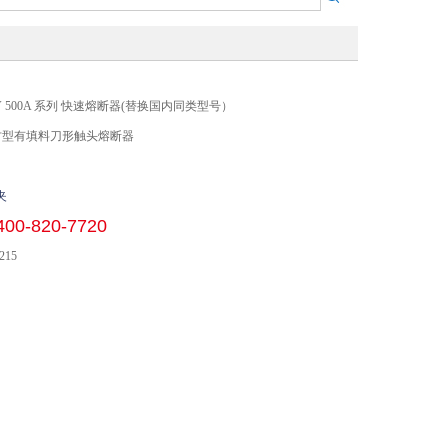
690V 500A 系列 快速熔断器(替换国内同类型号）
 方型有填料刀形触头熔断器
夹
400-820-7720
215