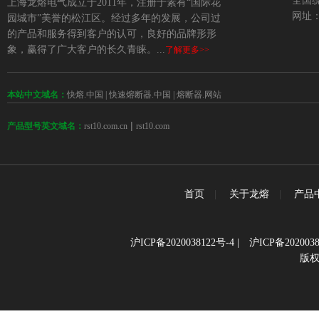
全国统
上海龙熔电气成立于2011年，注册于素有“国际花
网址：w
园城市”美誉的松江区。经过多年的发展，公司过
的产品和服务得到客户的认可，良好的品牌形形
象，赢得了广大客户的长久青睐。...
了解更多>>
本站中文域名：
快熔.中国
|
快速熔断器.中国
|
熔断器.网站
 | 
rst10.com.cn
rst10.com
产品型号英文域名：
首页
|
关于龙熔
|
产品
沪ICP备2020038122号-4
|
沪ICP备2020038
版权所