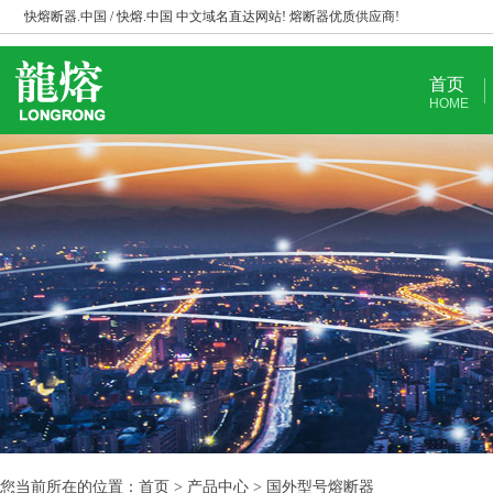
快熔断器.中国 / 快熔.中国 中文域名直达网站! 熔断器优质供应商!
首页
HOME
您当前所在的位置：首页 > 产品中心 > 国外型号熔断器