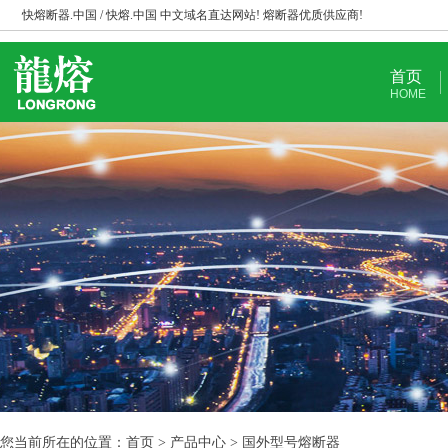
快熔断器.中国 / 快熔.中国 中文域名直达网站! 熔断器优质供应商!
首页
HOME
您当前所在的位置：首页 > 产品中心 > 国外型号熔断器