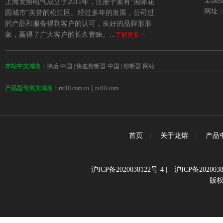
全国统
上海龙熔电气成立于2011年，注册于素有“国际花
网址：w
园城市”美誉的松江区。经过多年的发展，公司过
的产品和服务得到客户的认可，良好的品牌形形
象，赢得了广大客户的长久青睐。...
了解更多>>
本站中文域名：
快熔.中国
|
快速熔断器.中国
|
熔断器.网站
 | 
rst10.com.cn
rst10.com
产品型号英文域名：
首页
|
关于龙熔
|
产品
沪ICP备2020038122号-4
|
沪ICP备2020038
版权所