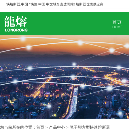
快熔断器.中国 / 快熔.中国 中文域名直达网站! 熔断器优质供应商!
首页
HOME
您当前所在的位置：首页 > 产品中心 > 凳子脚方型快速熔断器