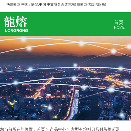
快熔断器.中国 / 快熔.中国 中文域名直达网站! 熔断器优质供应商!
首页
HOME
您当前所在的位置：首页 > 产品中心 > 方型有填料刀形触头熔断器