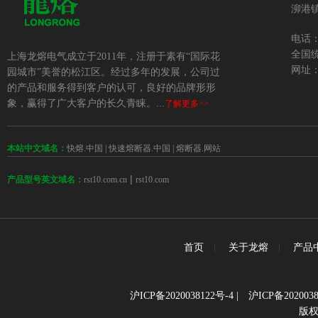
泖港镇
电话：+
全国统
上海龙熔电气成立于2011年，注册于素有“国际花
网址：w
园城市”美誉的松江区。经过多年的发展，公司过
的产品和服务得到客户的认可，良好的品牌形形
象，赢得了广大客户的长久青睐。...
了解更多>>
本站中文域名：
快熔.中国
|
快速熔断器.中国
|
熔断器.网站
 | 
rst10.com.cn
rst10.com
产品型号英文域名：
首页
|
关于龙熔
|
产品
沪ICP备2020038122号-4
|
沪ICP备2020038
版权所