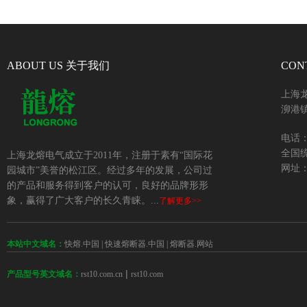
ABOUT US 关于我们
CON
上海
泖港镇
电话：+
全国统
上海龙熔电气成立于2011年，注册于素有“国际花
网址：w
园城市”美誉的松江区。经过多年的发展，公司过
的产品和服务得到客户的认可，良好的品牌形形
象，赢得了广大客户的长久青睐。...
了解更多>>
本站中文域名：
快熔.中国
|
快速熔断器.中国
|
熔断器.网站
 | 
rst10.com.cn
rst10.com
产品型号英文域名：