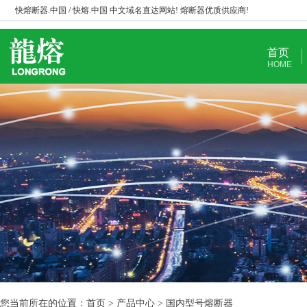
快熔断器.中国 / 快熔.中国 中文域名直达网站! 熔断器优质供应商!
首页
HOME
您当前所在的位置：首页 > 产品中心 > 国内型号熔断器