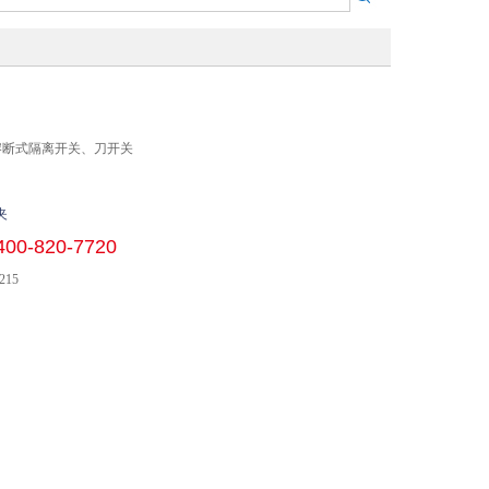
 熔断式隔离开关、刀开关
夹
400-820-7720
215