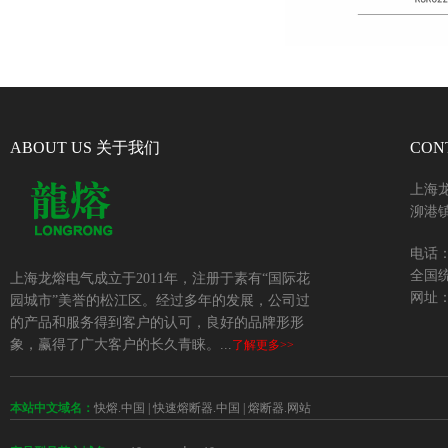
ABOUT US 关于我们
CON
上海
泖港镇
电话：+
全国统
上海龙熔电气成立于2011年，注册于素有“国际花
网址：w
园城市”美誉的松江区。经过多年的发展，公司过
的产品和服务得到客户的认可，良好的品牌形形
象，赢得了广大客户的长久青睐。...
了解更多>>
本站中文域名：
快熔.中国
|
快速熔断器.中国
|
熔断器.网站