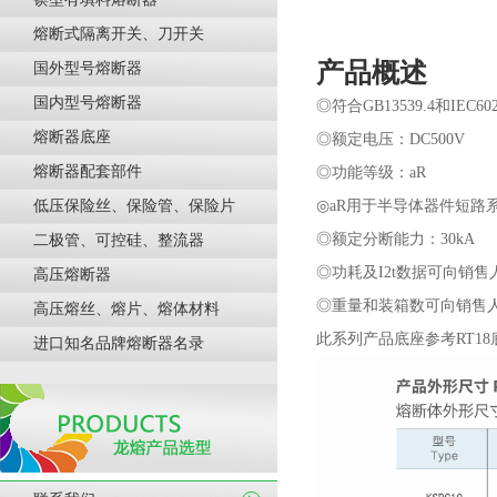
熔断式隔离开关、刀开关
产品概述
国外型号熔断器
国内型号熔断器
◎符合GB13539.4和IEC60
熔断器底座
◎额定电压：DC500V
熔断器配套部件
◎功能等级：aR
低压保险丝、保险管、保险片
◎aR用于半导体器件短路
◎额定分断能力：30kA
二极管、可控硅、整流器
◎功耗及I2t数据可向销售
高压熔断器
◎重量和装箱数可向
销售
高压熔丝、熔片、熔体材料
此系列产品底座参考RT18
进口知名品牌熔断器名录