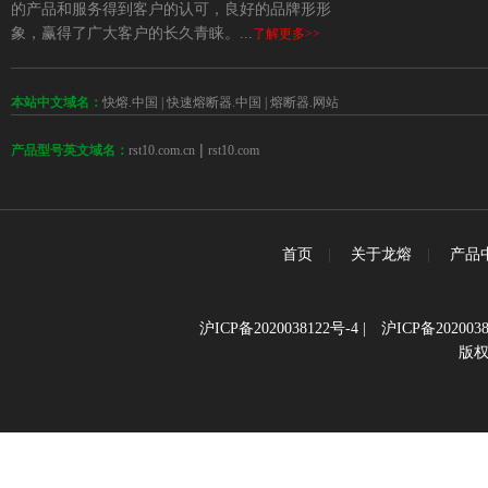
的产品和服务得到客户的认可，良好的品牌形形
象，赢得了广大客户的长久青睐。...
了解更多>>
本站中文域名：
快熔.中国
|
快速熔断器.中国
|
熔断器.网站
 | 
rst10.com.cn
rst10.com
产品型号英文域名：
首页
|
关于龙熔
|
产品
沪ICP备2020038122号-4
|
沪ICP备2020038
版权所