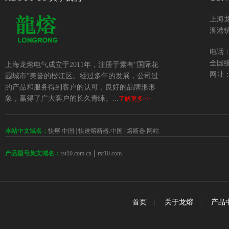
上海
泖港镇
电话：+
全国统
上海龙熔电气成立于2011年，注册于素有“国际花
网址：w
园城市”美誉的松江区。经过多年的发展，公司过
的产品和服务得到客户的认可，良好的品牌形形
象，赢得了广大客户的长久青睐。...
了解更多>>
本站中文域名：
快熔.中国
|
快速熔断器.中国
|
熔断器.网站
 | 
rst10.com.cn
rst10.com
产品型号英文域名：
首页
|
关于龙熔
|
产品