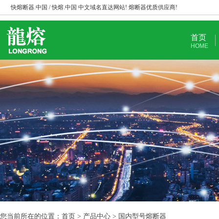
快熔断器.中国 / 快熔.中国 中文域名直达网站! 熔断器优质供应商!
首页
HOME
您当前所在的位置：首页 > 产品中心 > 国内型号熔断器