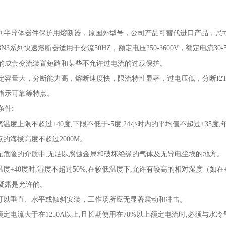
列半导体器件保护用熔断器，原国外型号，公司产品可替代进口产品，尺
3N3系列快速熔断器适用于交流
50HZ
，额定电压
250-3600V
，额定电流
30-
的成套变流装置短路和某些不允许过电流的过载保护。
定容量
大，分断能力高，熔断速度快，限流特性显著，过电压低，分断
I2
指示可靠等特点。
条件
:
气温度上限不超过
+40
度
,
下限不低于
-5
度
,24
小时内的平均值不超过
+35
度
,
点的海拔高度不超过
2000M
。
无危险的介质中
,
无足以腐蚀金属和破坏绝缘的气体及无导电尘埃的地方。
温度
+40
度时
,
湿度不超过
50%,
在较低温度下
,
允许有较高的相对湿度（如在
凝露是允许的。
可以垂直、水平或倾斜安装，工作场所应无显著震动和冲击。
额定电流大于在
1250A
以上
,
且长期使用在
70%
以上额定电流时
,
必须与水冷