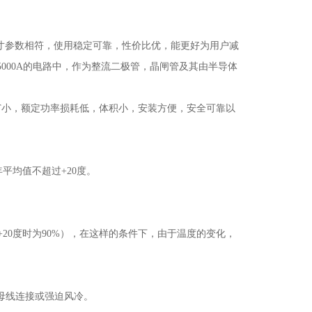
寸参数相符，使用稳定可靠，性价比优，能更好为用户减
5000A
的电路中，作为整流二极管，晶闸管及其由半导体
T
小，额定功率损耗低，体积小，安装方便，安全可靠以
年平均值不超过
+20
度。
+20
度时为
90%
），在这样的条件下，由于温度的变化，
母线连接或强迫风冷。