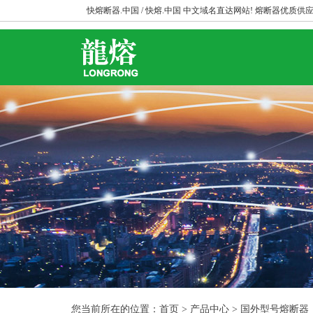
快熔断器.中国 / 快熔.中国 中文域名直达网站! 熔断器优质供应
您当前所在的位置：首页 > 产品中心 > 国外型号熔断器