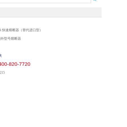
V 630A 快速熔断器（替代进口型）
国外型号熔断器
夹
400-820-7720
215