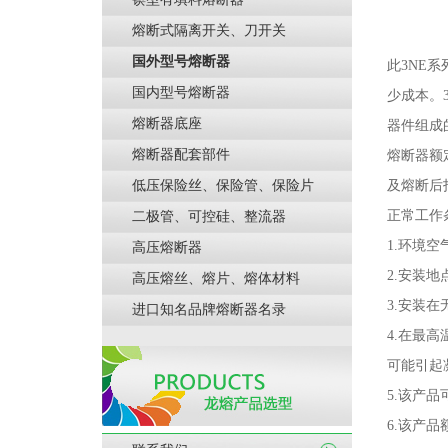
熔断式隔离开关、刀开关
国外型号熔断器
此3NE
系
国内型号熔断器
少成本。
熔断器底座
器件组成
熔断器配套部件
熔断器额
低压保险丝、保险管、保险片
及熔断后
正常工作
二极管、可控硅、整流器
1.
环境空
高压熔断器
2.
安装地
高压熔丝、熔片、熔体材料
3.
安装在
进口知名品牌熔断器名录
4.
在最高
可能引起
5.
该产品
6.
该产品