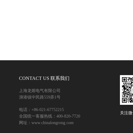
CONTACT US 联系我们
上海龙熔电气有限公司
泖港镇中民路559弄1号
电话：+86-021-67752215
关注微
全国统一客服热线：400-820-7720
网址：www.chinalongrong.com