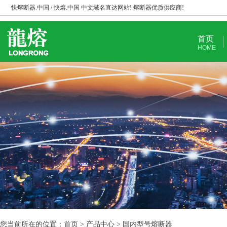
快熔断器.中国 / 快熔.中国 中文域名直达网站! 熔断器优质供应商!
首页
HOME
您当前所在的位置：首页 > 产品中心 > 国内型号熔断器