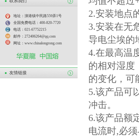
均值不超过
联系我们
2.
安装地点
地址：泖港镇中民路559弄1号
全国免费电话：400-820-7720
3.
安装在无
电话：021-67752215
邮件：272406264@qq.com
导电尘埃的
网址：www.chinalongrong.com
4.
在最高温
的相对湿度
友情链接
的变化，可
5.
该产品可
冲击。
6.
该产品额
电流时
,
必须