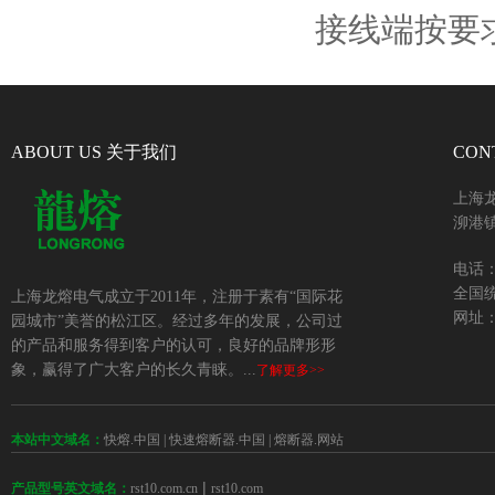
接线端按要
ABOUT US 关于我们
CON
上海
泖港镇
电话：+
全国统
上海龙熔电气成立于2011年，注册于素有“国际花
网址：w
园城市”美誉的松江区。经过多年的发展，公司过
的产品和服务得到客户的认可，良好的品牌形形
象，赢得了广大客户的长久青睐。...
了解更多>>
本站中文域名：
快熔.中国
|
快速熔断器.中国
|
熔断器.网站
 | 
rst10.com.cn
rst10.com
产品型号英文域名：