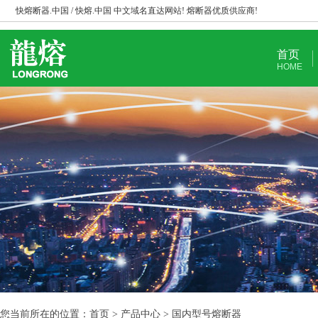
快熔断器.中国 / 快熔.中国 中文域名直达网站! 熔断器优质供应商!
首页
HOME
您当前所在的位置：首页 > 产品中心 > 国内型号熔断器