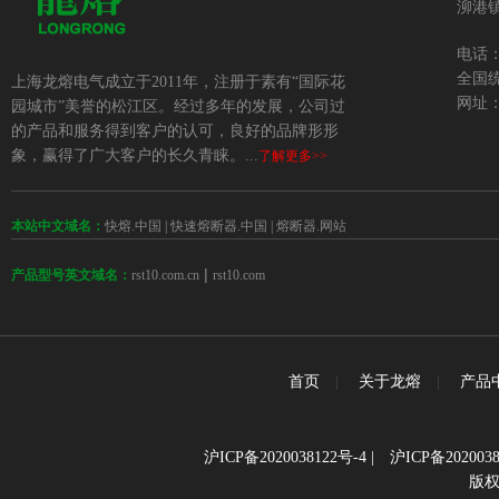
泖港镇
电话：+
全国统
上海龙熔电气成立于2011年，注册于素有“国际花
网址：w
园城市”美誉的松江区。经过多年的发展，公司过
的产品和服务得到客户的认可，良好的品牌形形
象，赢得了广大客户的长久青睐。...
了解更多>>
本站中文域名：
快熔.中国
|
快速熔断器.中国
|
熔断器.网站
 | 
rst10.com.cn
rst10.com
产品型号英文域名：
首页
|
关于龙熔
|
产品
沪ICP备2020038122号-4
|
沪ICP备2020038
版权所