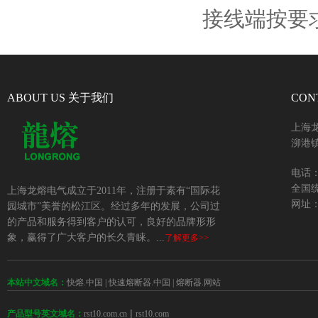
接线端按要
ABOUT US 关于我们
CON
上海
泖港镇
电话：+
全国统
上海龙熔电气成立于2011年，注册于素有“国际花
网址：w
园城市”美誉的松江区。经过多年的发展，公司过
的产品和服务得到客户的认可，良好的品牌形形
象，赢得了广大客户的长久青睐。...
了解更多>>
本站中文域名：
快熔.中国
|
快速熔断器.中国
|
熔断器.网站
 | 
rst10.com.cn
rst10.com
产品型号英文域名：