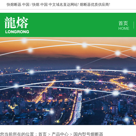
快熔断器.中国 / 快熔.中国 中文域名直达网站! 熔断器优质供应商!
首页
HOME
您当前所在的位置：首页 > 产品中心 > 国内型号熔断器