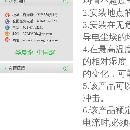
均值不超过
联系我们
2.
安装地点
地址：泖港镇中民路559弄1号
全国免费电话：400-820-7720
3.
安装在无
电话：021-67752215
邮件：272406264@qq.com
导电尘埃的
网址：www.chinalongrong.com
4.
在最高温
的相对湿度
友情链接
的变化，可
5.
该产品可
冲击。
6.
该产品额
电流时
,
必须