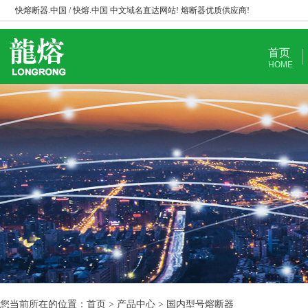
快熔断器.中国 / 快熔.中国 中文域名直达网站! 熔断器优质供应商!
首页
HOME
您当前所在的位置：首页 > 产品中心 > 国内型号熔断器