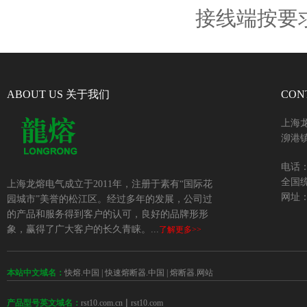
接线端按要
ABOUT US 关于我们
CON
上海
泖港镇
电话：+
全国统
上海龙熔电气成立于2011年，注册于素有“国际花
网址：w
园城市”美誉的松江区。经过多年的发展，公司过
的产品和服务得到客户的认可，良好的品牌形形
象，赢得了广大客户的长久青睐。...
了解更多>>
本站中文域名：
快熔.中国
|
快速熔断器.中国
|
熔断器.网站
 | 
rst10.com.cn
rst10.com
产品型号英文域名：