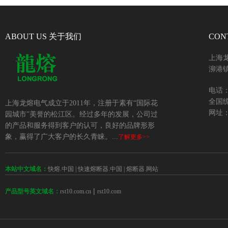
ABOUT US 关于我们
CON
上海
泖港镇
电话：+
全国统
上海龙熔电气成立于2011年，注册于素有“国际花
网址：w
园城市”美誉的松江区。经过多年的发展，公司过
的产品和服务得到客户的认可，良好的品牌形形
象，赢得了广大客户的长久青睐。...
了解更多>>
本站中文域名：
快熔.中国
|
快速熔断器.中国
|
熔断器.网站
 | 
rst10.com.cn
rst10.com
产品型号英文域名：