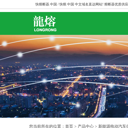
快熔断器.中国 / 快熔.中国 中文域名直达网站! 熔断器优质供应
您当前所在的位置：首页 > 产品中心 > 新能源电动汽