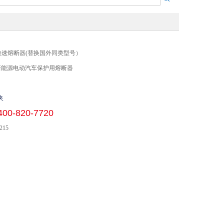
50A 快速熔断器(替换国外同类型号）
 新能源电动汽车保护用熔断器
夹
400-820-7720
215