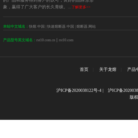
的产品和服务得到客户的认可，良好的品牌形形
象，赢得了广大客户的长久青睐。...
了解更多>>
本站中文域名：
快熔.中国
|
快速熔断器.中国
|
熔断器.网站
 | 
rst10.com.cn
rst10.com
产品型号英文域名：
首页
|
关于龙熔
|
产品
沪ICP备2020038122号-4
|
沪ICP备2020038
版权所