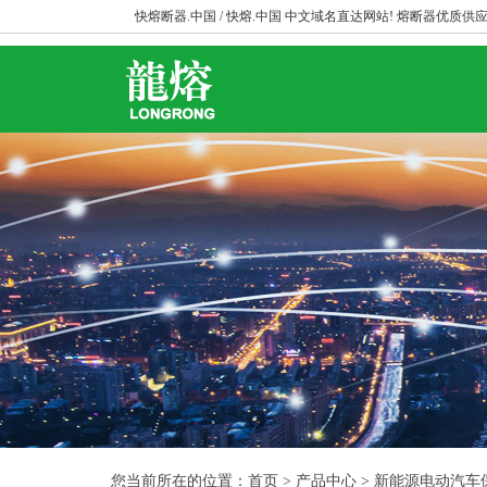
快熔断器.中国 / 快熔.中国 中文域名直达网站! 熔断器优质供应
您当前所在的位置：首页 > 产品中心 > 新能源电动汽