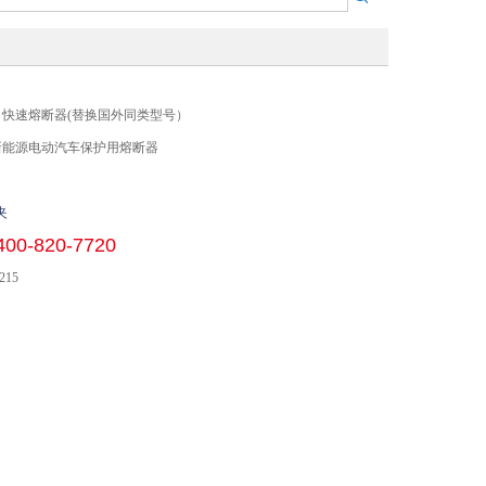
500A 快速熔断器(替换国外同类型号）
 新能源电动汽车保护用熔断器
夹
400-820-7720
215