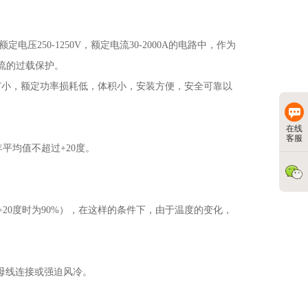
额定电压
250-1250V
，额定电流
30-2000A
的电路中，作为
流的过载保护。
T
小，额定功率损耗低，体积小，安装方便，安全可靠以
在线
客服
年平均值不超过
+20
度。
+20
度时为
90%
），在这样的条件下，由于温度的变化，
母线连接或强迫风冷。