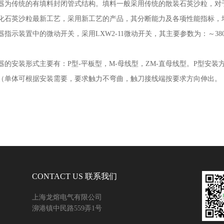
器为传统的有填料封闭管式结构。填料一般采用传统的散装石英沙粒，对
化石英沙粒最新工艺，采用新工艺的产品，其分断能力及各项性能指标，
器指示装置中的微动开关，采用
LXW2-11
微动开关，其主要参数为：～
38
器的安装形式主要有：
P
型
-
平板型，
M-
母线型，
ZM-
直母线型。
P
型安装
（单体可根据安装需要，要求触力不弯曲，触刀接线端按要求方向伸出。
CONTACT US 联系我们
上海龙熔电气有限公司
泖港镇中民路559弄1号