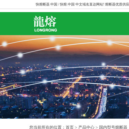
快熔断器.中国 / 快熔.中国 中文域名直达网站! 熔断器优质供应
您当前所在的位置：首页 > 产品中心 > 国内型号熔断器