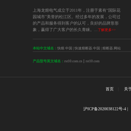
上海龙熔电气成立于2011年，注册于素有“国际花
园城市”美誉的松江区。经过多年的发展，公司过
的产品和服务得到客户的认可，良好的品牌形形
象，赢得了广大客户的长久青睐。...
了解更多>>
本站中文域名：
快熔.中国
|
快速熔断器.中国
|
熔断器.网站
 | 
rst10.com.cn
rst10.com
产品型号英文域名：
首页
|
关
沪ICP备2020038122号-4