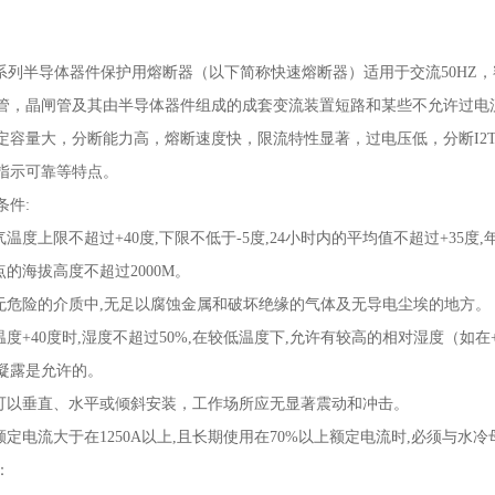
系列半导体器件保护用熔断器（以下简称快速熔断器）适用于交流
50HZ
，
管，晶闸管及其由半导体器件组成的成套变流装置短路和某些不允许过电
定容量
大，分断能力高，熔断速度快，限流特性显著，过电压低，分断
I2
指示可靠等特点。
条件
:
气温度上限不超过
+40
度
,
下限不低于
-5
度
,24
小时内的平均值不超过
+35
度
,
点的海拔高度不超过
2000M
。
无危险的介质中
,
无足以腐蚀金属和破坏绝缘的气体及无导电尘埃的地方。
温度
+40
度时
,
湿度不超过
50%,
在较低温度下
,
允许有较高的相对湿度（如在
凝露是允许的。
可以垂直、水平或倾斜安装，工作场所应无显著震动和冲击。
额定电流大于在
1250A
以上
,
且长期使用在
70%
以上额定电流时
,
必须与水冷
：