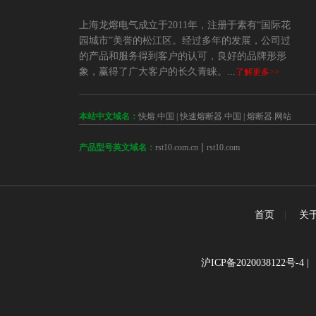
上海龙熔电气成立于2011年，注册于素有“国际花
园城市”美誉的松江区。经过多年的发展，公司过
的产品和服务得到客户的认可，良好的品牌形形
象，赢得了广大客户的长久青睐。...
了解更多>>
本站中文域名：
快熔.中国
|
快速熔断器.中国
|
熔断器.网站
 | 
rst10.com.cn
rst10.com
产品型号英文域名：
首页
|
关
沪ICP备2020038122号-4