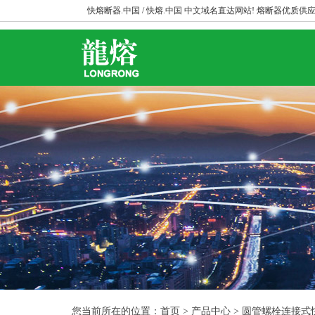
快熔断器.中国 / 快熔.中国 中文域名直达网站! 熔断器优质供应
您当前所在的位置：首页 > 产品中心 > 圆管螺栓连接