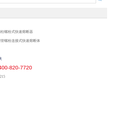
00A 圆柱螺栓式快速熔断器
 圆管螺栓连接式快速熔断体
夹
400-820-7720
215