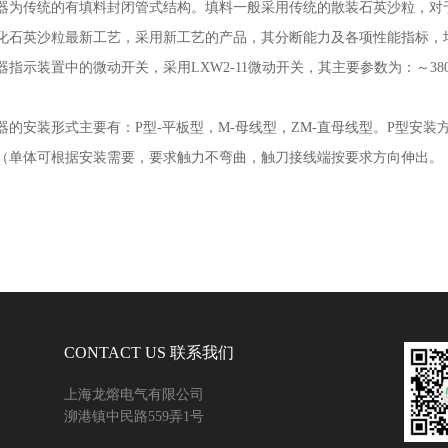
器为传统的有填料封闭管式结构。填料一般采用传统的散装石英沙粒，对
化石英沙粒最新工艺，采用新工艺的产品，其分断能力及各项性能指标，
器指示装置中的微动开关，采用
LXW2-11
微动开关，其主要参数为：～
38
器的安装形式主要有：
P
型
-
平板型，
M-
母线型，
ZM-
直母线型。
P
型安装
（单体可根据安装需要，要求触力不弯曲，触刀接线端按要求方向伸出。
CONTACT US 联系我们
上海龙熔电气有限公司
泖港镇中民路559弄1号