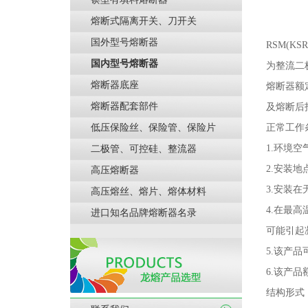
熔断式隔离开关、刀开关
国外型号熔断器
RSM(KSR
国内型号熔断器
为整流二
熔断器底座
熔断器额
熔断器配套部件
及熔断后
低压保险丝、保险管、保险片
正常工作
1.
环境空
二极管、可控硅、整流器
2.
安装地
高压熔断器
3.
安装在
高压熔丝、熔片、熔体材料
4.
在最高
进口知名品牌熔断器名录
可能引起
5.
该产品
6.
该产品
结构形式