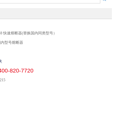
200A-8 快速熔断器(替换国内同类型号）
国内型号熔断器
夹
400-820-7720
215