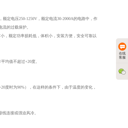
，额定电压
250-1250V
，额定电流
30-2000A
的电路中，作
电流的过载保护。
T
小，额定功率损耗低，体积小，安装方便，安全可靠以
在线
客服
年平均值不超过
+20
度。
+20
度时为
90%
），在这样的条件下，由于温度的变化，
母线连接或强迫风冷。