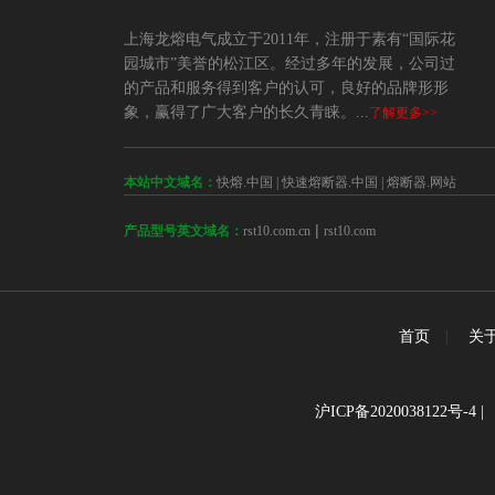
上海龙熔电气成立于2011年，注册于素有“国际花
园城市”美誉的松江区。经过多年的发展，公司过
的产品和服务得到客户的认可，良好的品牌形形
象，赢得了广大客户的长久青睐。...
了解更多>>
本站中文域名：
快熔.中国
|
快速熔断器.中国
|
熔断器.网站
 | 
rst10.com.cn
rst10.com
产品型号英文域名：
首页
|
关
沪ICP备2020038122号-4