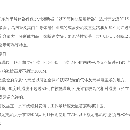
)
系列半导体器件保护用熔断器（以下简称快速熔断器）适用于交流
50HZ
极管，晶闸管及其由半导体器件组成的成套变流装置短路和某些不允许过
定容量
大，分断能力高，熔断速度快，限流特性显著，过电压低，分断
I2
指示可靠等特点。
条件
:
气温度上限不超过
+40
度
,
下限不低于
-5
度
,24
小时内的平均值不超过
+35
度
,
点的海拔高度不超过
2000M
。
无危险的介质中
,
无足以腐蚀金属和破坏绝缘的气体及无导电尘埃的地方。
温度
+40
度时
,
湿度不超过
50%,
在较低温度下
,
允许有较高的相对湿度（如在
凝露是允许的。
可以垂直、水平或倾斜安装，工作场所应无显著震动和冲击。
额定电流大于在
1250A
以上
,
且长期使用在
70%
以上额定电流时
,
必须与水冷
：