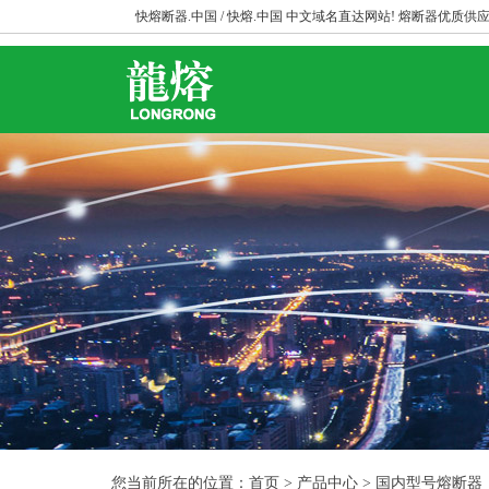
快熔断器.中国 / 快熔.中国 中文域名直达网站! 熔断器优质供应
您当前所在的位置：首页 > 产品中心 > 国内型号熔断器