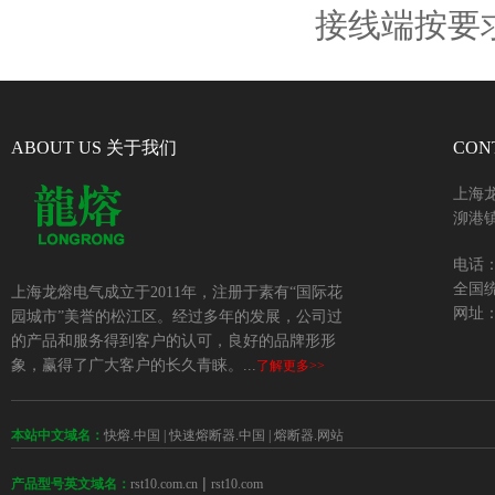
接线端按要
ABOUT US 关于我们
CON
上海
泖港镇
电话：+
全国统
上海龙熔电气成立于2011年，注册于素有“国际花
网址：w
园城市”美誉的松江区。经过多年的发展，公司过
的产品和服务得到客户的认可，良好的品牌形形
象，赢得了广大客户的长久青睐。...
了解更多>>
本站中文域名：
快熔.中国
|
快速熔断器.中国
|
熔断器.网站
 | 
rst10.com.cn
rst10.com
产品型号英文域名：