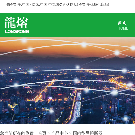
快熔断器.中国 / 快熔.中国 中文域名直达网站! 熔断器优质供应商!
首页
HOME
您当前所在的位置：首页 > 产品中心 > 国内型号熔断器