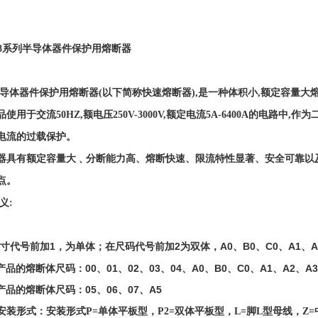
8
系列半导体器件保护用熔断器
半导体器件保护用熔断器(以下简称快速熔断器),是
一种
体积小
,额定容量大
品使用于交流
50HZ,额电压250V-3000V,额定电流5A-
64
00A的电路中,作
电流的过载保护。
器具有额定容量大﹑分断能力高、熔断快速、限流特性显著、安全可靠以
点。
义:
寸代号前加1，为单体；在尺码代号前加2为双体，A0、B0、C0、A1、A
产品的熔断体尺码：00、01、02、03、04、A0、B0、C0、A1、A2、A3
产品的熔断体尺码：05、06、07、A5
安装形式：
安装形式P=单体平板型
，
P2=双体平板型
，L=脚L型母线，
Z