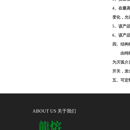
4、在最
变化，允
5、该产
6、该产
四、
结构
由纯
为灭弧介
开关，发
五
、
可定
ABOUT US 关于我们