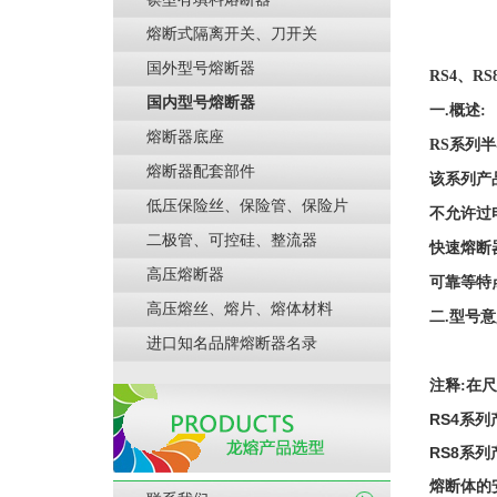
熔断式隔离开关、刀开关
国外型号熔断器
RS
4、RS
国内型号熔断器
一
.概述:
熔断器底座
RS系列
熔断器配套部件
该系列产
低压保险丝、保险管、保险片
不允许过
二极管、可控硅、整流器
快速熔断
高压熔断器
可靠等特
高压熔丝、熔片、熔体材料
二
.型号意
进口知名品牌熔断器名录
在尺
注释
:
RS4系列
RS8系列
熔断体的