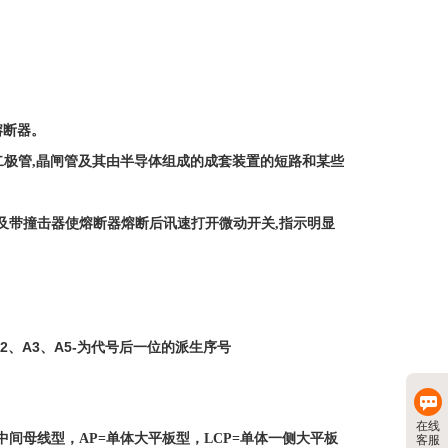
熔断器。
为二极管,晶闸管及其由半导体组成的成套装置的短路和某些
及带撞击器使熔断器熔断后讯速打开微动开关
,指示明显
2、A3、A5-为代号后一位的派生序号
在线
=中间母线型
，
AP=单体大平板型
，
LCP=单体一侧大平板
客服