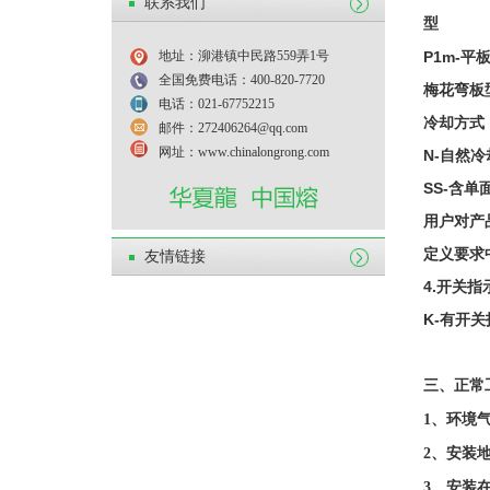
联系我们
型
地址：泖港镇中民路559弄1号
P1m-平
全国免费电话：400-820-7720
梅花弯板
电话：021-67752215
冷却方式
邮件：272406264@qq.com
网址：www.chinalongrong.com
N-自然
SS-含
用户对产
定义要求
友情链接
4.开关指
K-有开
三、正常
1、环境
2、安装地
3、安装