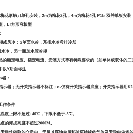
板梅花形触刀单孔安装，2m为梅花2孔，4m为梅花4孔 P1b-双并单板安装，
型，Lf方形弯板型
：
冷却或风冷；S单面水冷，系指水冷母排冷却
单面水冷，另一面加水腔冷却
品的额定电压、额定电流、安装方式等有特殊要求的（如单体或双体的二
中以Y后面标注
示器：
关指示器；无开关指示器不标注；o-仅有开关指示器底座；开关指示器用K1
工作条件
气温度上限不超过+40℃，下限不低于-5℃。
点的海拔高度不超过2000M。
在无爆炸凶险的介质中，无足以腐蚀金属和破坏绝缘的气体及无导电尘埃