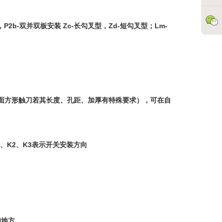
P2b-双并双板安装 Zc-长勾叉型，Zd-短勾叉型；Lm-
面方形触刀若其长度、孔距、加厚有特殊要求），可在自
、K2、K3表示开关安装方向
的地方。