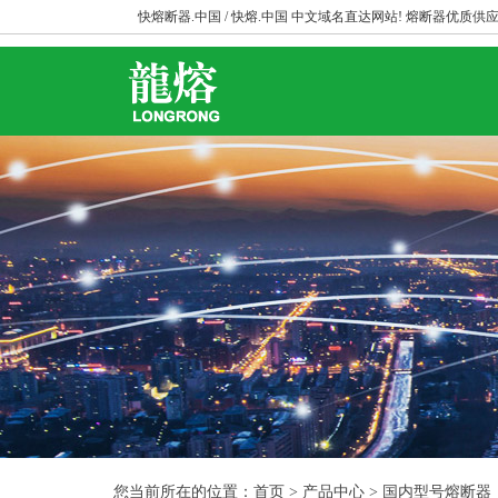
快熔断器.中国 / 快熔.中国 中文域名直达网站! 熔断器优质供应
您当前所在的位置：首页 > 产品中心 > 国内型号熔断器