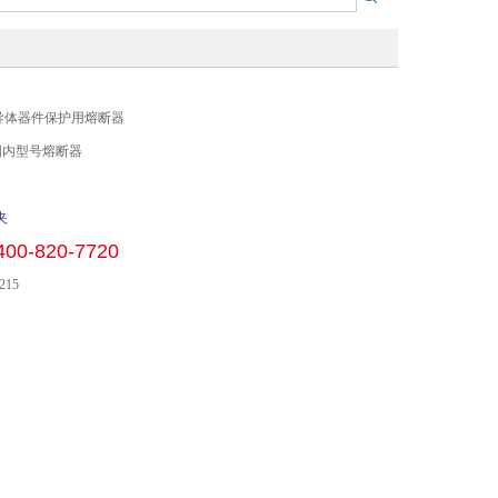
0A半导体器件保护用熔断器
国内型号熔断器
夹
400-820-7720
215