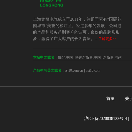
上海龙熔电气成立于2011年，注册于素有“国际花
园城市”美誉的松江区。经过多年的发展，公司过
的产品和服务得到客户的认可，良好的品牌形形
象，赢得了广大客户的长久青睐。...
了解更多>>
本站中文域名：
快熔.中国
|
快速熔断器.中国
|
熔断器.网站
 | 
rst10.com.cn
rst10.com
产品型号英文域名：
首页
|
关
沪ICP备2020038122号-4