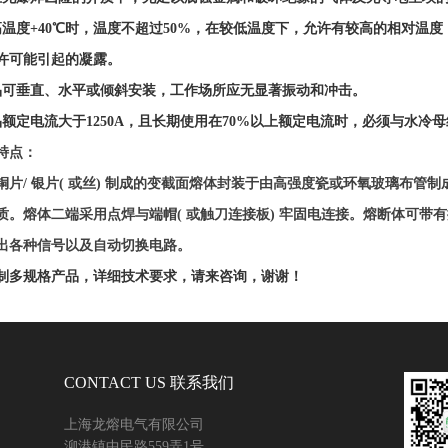
高温度+40℃时，温度不超过50%，在较低温度下，允许有较高的相对温度
许可能引起的凝露。
品可垂直、水平或倾斜安装，工作场所应无显著振动和冲击。
品额定电流大于1250A，且长期使用在70%以上额定电流时，必须与水冷
特点：
铜片
/
银片
(
或丝
)
制成的变截面熔体封装于由高强度瓷或环氧玻璃布管制
质。熔体二端采用点焊与端帽
(
或触刀连接板
)
牢固电连接。熔断体可带有
出各种信号以及自动切换电路。
制多规格产品，详细技术要求，请来咨询，谢谢！
CONTACT US 联系我们
上海龙熔电气有限公司
泖港镇中民路559弄1号