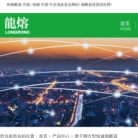
快熔断器.中国 / 快熔.中国 中文域名直达网站! 熔断器优质供应商!
首页
HOME
您当前所在的位置：首页 > 产品中心 > 凳子脚方型快速熔断器