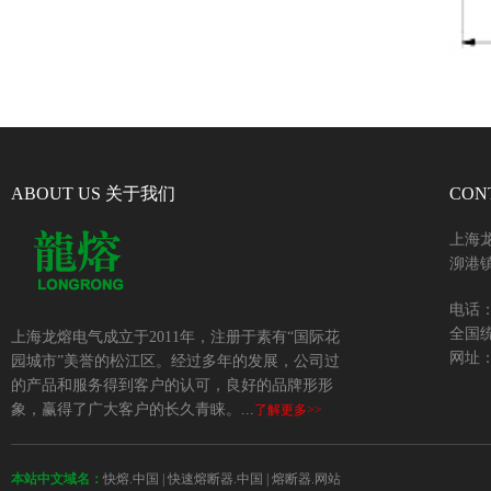
ABOUT US 关于我们
CON
上海
泖港镇
电话：+
全国统
上海龙熔电气成立于2011年，注册于素有“国际花
网址：w
园城市”美誉的松江区。经过多年的发展，公司过
的产品和服务得到客户的认可，良好的品牌形形
象，赢得了广大客户的长久青睐。...
了解更多>>
本站中文域名：
快熔.中国
|
快速熔断器.中国
|
熔断器.网站