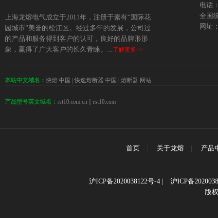
电话：+
全国统
上海龙熔电气成立于2011年，注册于素有“国际花
网址：w
园城市”美誉的松江区。经过多年的发展，公司过
的产品和服务得到客户的认可，良好的品牌形形
象，赢得了广大客户的长久青睐。...
了解更多>>
本站中文域名：
快熔.中国
|
快速熔断器.中国
|
熔断器.网站
 | 
rst10.com.cn
rst10.com
产品型号英文域名：
首页
|
关于龙熔
|
产品
沪ICP备2020038122号-4
|
沪ICP备2020038
版权所