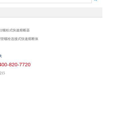
3A 圆柱螺栓式快速熔断器
 圆管螺栓连接式快速熔断体
夹
400-820-7720
215