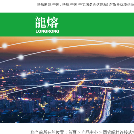
快熔断器.中国 / 快熔.中国 中文域名直达网站! 熔断器优质供应
您当前所在的位置：首页 > 产品中心 > 圆管螺栓连接