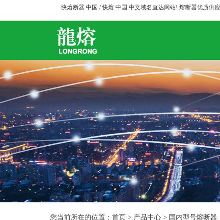
快熔断器.中国 / 快熔.中国 中文域名直达网站! 熔断器优质供应
您当前所在的位置：首页 > 产品中心 > 国内型号熔断器