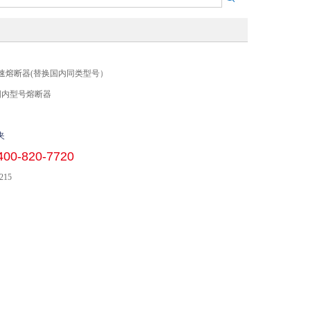
A-L快速熔断器(替换国内同类型号）
国内型号熔断器
夹
400-820-7720
215