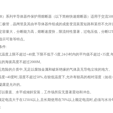
SR）
系列半导体器件保护用熔断器（以下简称快速熔断器）适用于交流
50
二极管，晶闸管及其由半导体器件组成的成套变流装置短路和某些不允许
定容量
大，分断能力高，熔断速度快，限流特性显著，过电压低，分断
I2
指示可靠等特点。
条件
:
气温度上限不超过
+40
度
,
下限不低于
-5
度
,24
小时内的平均值不超过
+35
度
,
点的海拔高度不超过
2000M
。
无危险的介质中
,
无足以腐蚀金属和破坏绝缘的气体及无导电尘埃的地方。
温度
+40
度时
,
湿度不超过
50%,
在较低温度下
,
允许有较高的相对湿度（如在
凝露是允许的。
可以垂直、水平或倾斜安装，工作场所应无显著震动和冲击。
额定电流大于在
1250A
以上
,
且长期使用在
70%
以上额定电流时
,
必须与水冷
：