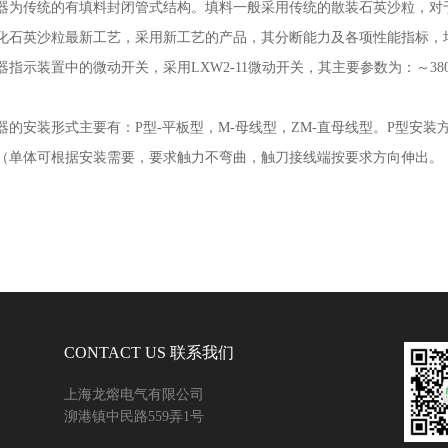
器为传统的有填料封闭管式结构。填料一般采用传统的散装石英沙粒，对
化石英沙粒最新工艺，采用新工艺的产品，其分断能力及各项性能指标，
器指示装置中的微动开关，采用
LXW2-11
微动开关，其主要参数为：～
38
器的安装形式主要有：
P
型
-
平板型，
M-
母线型，
ZM-
直母线型。
P
型安装
（单体可根据安装需要，要求触力不弯曲，触刀接线端按要求方向伸出。
CONTACT US 联系我们
上海龙熔电气有限公司
泖港镇中民路559弄1号