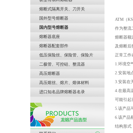
熔断式隔离开关、刀开关
国外型号熔断器
ATM（K
国内型号熔断器
作为整流
熔断器底座
熔断器额
熔断器配套部件
及熔断后
低压保险丝、保险管、保险片
正常工作
1.
环境空
二极管、可控硅、整流器
2.
安装地
高压熔断器
3.
安装在
高压熔丝、熔片、熔体材料
4.
在最高
进口知名品牌熔断器名录
可能引起
5.
该产品
6.
该产品
结构形式