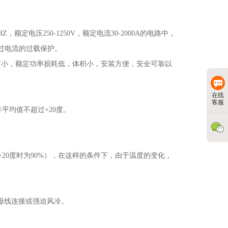
HZ
，额定电压
250-1250V
，额定电流
30-2000A
的电路中，
过电流的过载保护。
T
小，额定功率损耗低，体积小，安装方便，安全可靠以
在线
客服
年平均值不超过
+20
度。
+20
度时为
90%
），在这样的条件下，由于温度的变化，
母线连接或强迫风冷。