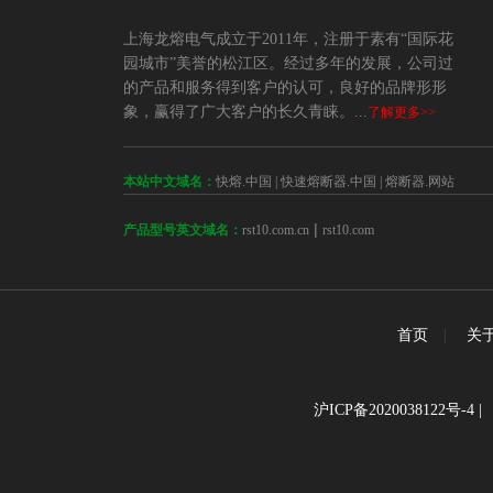
上海龙熔电气成立于2011年，注册于素有“国际花
园城市”美誉的松江区。经过多年的发展，公司过
的产品和服务得到客户的认可，良好的品牌形形
象，赢得了广大客户的长久青睐。...
了解更多>>
本站中文域名：
快熔.中国
|
快速熔断器.中国
|
熔断器.网站
 | 
rst10.com.cn
rst10.com
产品型号英文域名：
首页
|
关
沪ICP备2020038122号-4