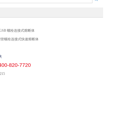
2L GSB 螺栓连接式熔断体
 圆管螺栓连接式快速熔断体
夹
400-820-7720
215