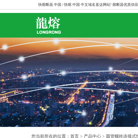
快熔断器.中国 / 快熔.中国 中文域名直达网站! 熔断器优质供应
您当前所在的位置：首页 > 产品中心 > 圆管螺栓连接