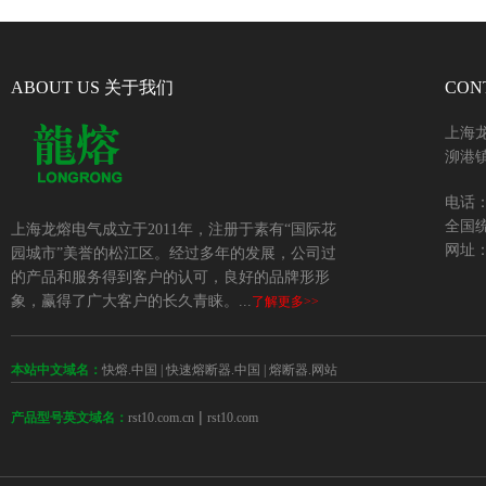
ABOUT US 关于我们
CON
上海
泖港镇
电话：+
全国统
上海龙熔电气成立于2011年，注册于素有“国际花
网址：w
园城市”美誉的松江区。经过多年的发展，公司过
的产品和服务得到客户的认可，良好的品牌形形
象，赢得了广大客户的长久青睐。...
了解更多>>
本站中文域名：
快熔.中国
|
快速熔断器.中国
|
熔断器.网站
 | 
rst10.com.cn
rst10.com
产品型号英文域名：