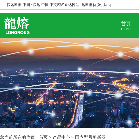
快熔断器.中国 / 快熔.中国 中文域名直达网站! 熔断器优质供应商!
首页
HOME
您当前所在的位置：首页 > 产品中心 > 国内型号熔断器