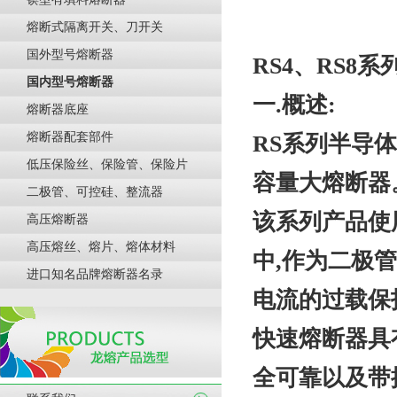
熔断式隔离开关、刀开关
国外型号熔断器
RS
4、RS8
系
国内型号熔断器
一
.概述:
熔断器底座
熔断器配套部件
RS系列半导
低压保险丝、保险管、保险片
容量大熔断器
二极管、可控硅、整流器
该系列产品使
高压熔断器
高压熔丝、熔片、熔体材料
中,作为二极
进口知名品牌熔断器名录
电流的过载保
快速熔断器具
全可靠以及带