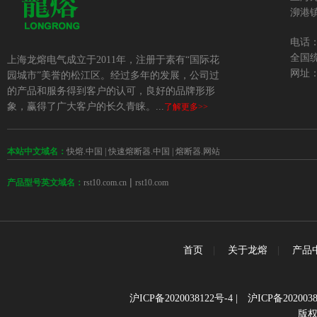
泖港镇
电话：+
全国统
上海龙熔电气成立于2011年，注册于素有“国际花
网址：w
园城市”美誉的松江区。经过多年的发展，公司过
的产品和服务得到客户的认可，良好的品牌形形
象，赢得了广大客户的长久青睐。...
了解更多>>
本站中文域名：
快熔.中国
|
快速熔断器.中国
|
熔断器.网站
 | 
rst10.com.cn
rst10.com
产品型号英文域名：
首页
|
关于龙熔
|
产品
沪ICP备2020038122号-4
|
沪ICP备2020038
版权所