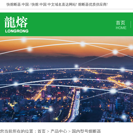
快熔断器.中国 / 快熔.中国 中文域名直达网站! 熔断器优质供应商!
首页
HOME
您当前所在的位置：首页 > 产品中心 > 国内型号熔断器