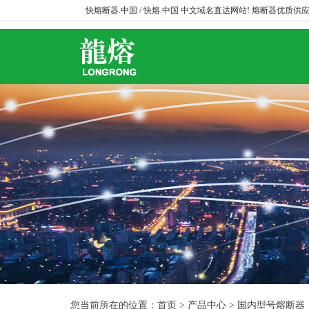
快熔断器.中国 / 快熔.中国 中文域名直达网站! 熔断器优质供应
您当前所在的位置：首页 > 产品中心 > 国内型号熔断器