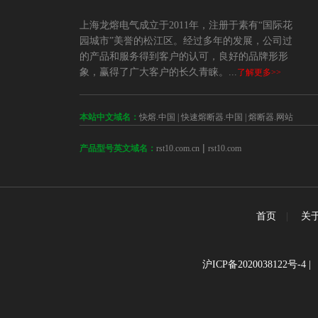
上海龙熔电气成立于2011年，注册于素有“国际花
园城市”美誉的松江区。经过多年的发展，公司过
的产品和服务得到客户的认可，良好的品牌形形
象，赢得了广大客户的长久青睐。...
了解更多>>
本站中文域名：
快熔.中国
|
快速熔断器.中国
|
熔断器.网站
 | 
rst10.com.cn
rst10.com
产品型号英文域名：
首页
|
关
沪ICP备2020038122号-4