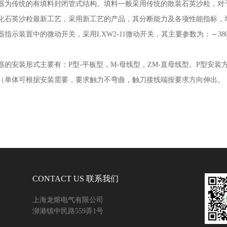
器为传统的有填料封闭管式结构。填料一般采用传统的散装石英沙粒，对
化石英沙粒最新工艺，采用新工艺的产品，其分断能力及各项性能指标，
器指示装置中的微动开关，采用
LXW2-11
微动开关，其主要参数为：～
38
器的安装形式主要有：
P
型
-
平板型，
M-
母线型，
ZM-
直母线型。
P
型安装
（单体可根据安装需要，要求触力不弯曲，触刀接线端按要求方向伸出。
CONTACT US 联系我们
上海龙熔电气有限公司
泖港镇中民路559弄1号