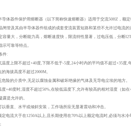
半导体器件保护用熔断器（以下简称快速熔断器）适用于交流
50HZ
，额定
晶闸管及其由半导体器件组成的成套变流装置短路和某些不允许过电流的
定容量
大，分断能力高，熔断速度快，限流特性显著，过电压低，分断
I2
指示可靠等特点。
条件
:
气温度上限不超过
+40
度
,
下限不低于
-5
度
,24
小时内的平均值不超过
+35
度
,
点的海拔高度不超过
2000M
。
无危险的介质中
,
无足以腐蚀金属和破坏绝缘的气体及无导电尘埃的地方。
温度
+40
度时
,
湿度不超过
50%,
在较低温度下
,
允许有较高的相对湿度（如在
凝露是允许的。
可以垂直、水平或倾斜安装，工作场所应无显著震动和冲击。
额定电流大于在
1250A
以上
,
且长期使用在
70%
以上额定电流时
,
必须与水冷
：