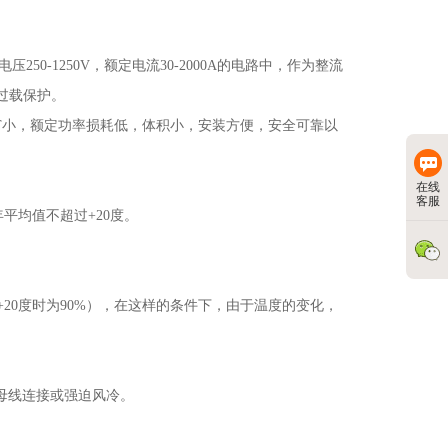
电压
250-1250V
，额定电流
30-2000A
的电路中，作为整流
过载保护。
T
小，额定功率损耗低，体积小，安装方便，安全可靠以
在线
客服
年平均值不超过
+20
度。
+20
度时为
90%
），在这样的条件下，由于温度的变化，
母线连接或强迫风冷。