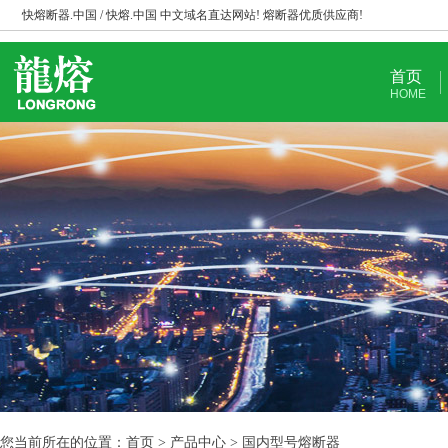
快熔断器.中国 / 快熔.中国 中文域名直达网站! 熔断器优质供应商!
首页
HOME
您当前所在的位置：首页 > 产品中心 > 国内型号熔断器