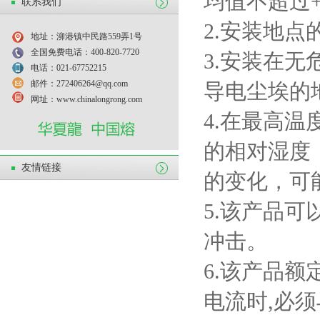
均值不超过
联系我们
2.
安装地点
地址：泖港镇中民路559弄1号
全国免费电话：400-820-7720
3.
安装在无
电话：021-67752215
邮件：272406264@qq.com
导电尘埃的
网址：www.chinalongrong.com
4.
在最高温
的相对湿度
友情链接
的变化，可
5.
该产品可
冲击。
6.
该产品额
电流时
,
必须